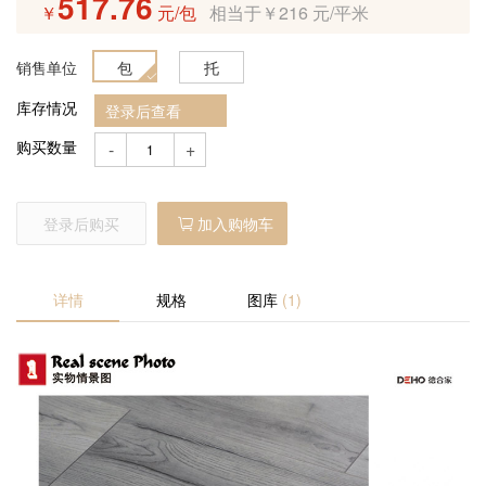
517.76
￥
元/包
相当于￥216 元/平米
产品预售
销售单位
包
托
定制产品
库存情况
登录后查看
招商加盟
购买数量
-
+
登录后购买
加入购物车
详情
规格
图库
(1)