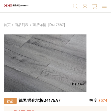
首页
首页
>
商品列表
>
商品详情
[D4175A7]
强化地板
实木复合地板
软木地板
软木墙板
产品辅料
德国/强化地板D4175A7
热度
8574
荐品