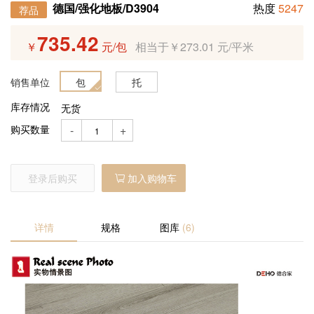
产品预售
德国/强化地板/D3904
热度
5247
荐品
735.42
￥
元/包
相当于￥273.01 元/平米
定制产品
销售单位
包
托
招商加盟
库存情况
无货
购买数量
-
+
登录后购买
加入购物车
详情
规格
图库
(6)