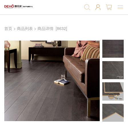
首页
首页
>
商品列表
>
商品详情
[8632]
强化地板
实木复合地板
软木地板
软木墙板
产品辅料