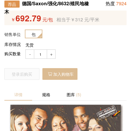
产品预售
德国/Saxon/强化/8632/殖民地橡
热度
7924
荐品
木
692.79
￥
元/包
相当于￥312 元/平米
定制产品
销售单位
包
招商加盟
库存情况
无货
购买数量
-
+
登录后购买
加入购物车
详情
规格
图库
(5)