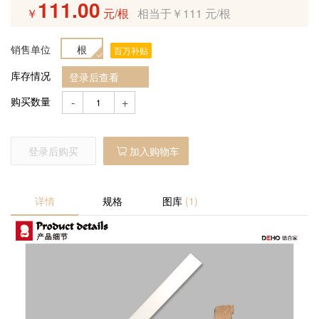
111.00
产品预售
￥
元/根
相当于￥111 元/根
销售单位
根
定制产品
百万补贴
库存情况
登录后查看
招商加盟
购买数量
-
+
登录后购买
加入购物车
详情
规格
图库
(1)