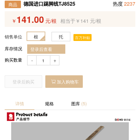
产品预售
德国进口踢脚线TJ8525
热度
2237
商品
141.00
￥
元/根
相当于￥141 元/根
定制产品
销售单位
根
托
百万补贴
招商加盟
库存情况
登录后查看
购买数量
-
+
登录后购买
加入购物车
详情
规格
图库
(5)